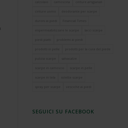
calzolaio
camoscina
cinture artigianali
cinture uomo
deodorante per scarpe
duroni ai piedi
Financial Times
n
impermeabilizzare le scarpe
lacci scarpe
piedi piatti
problemi ai piedi
prodotti in pelle
prodotti per la cura del piede
pulizia scarpe
salvacalze
scarpe in camoscio
scarpe in pelle
scarpe in tela
solette scarpe
spray per scarpe
vesciche ai piedi
SEGUICI SU FACEBOOK