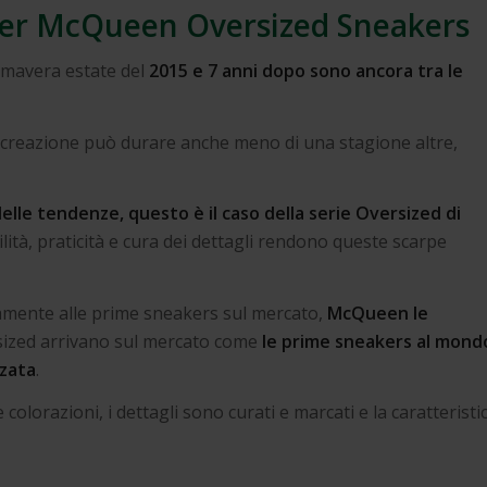
der McQueen Oversized Sneakers
rimavera estate del
2015 e 7 anni dopo sono ancora tra le
a creazione può durare anche meno di una stagione altre,
elle tendenze, questo è il caso della serie Oversized di
ilità, praticità e cura dei dettagli rendono queste scarpe
rtamente alle prime sneakers sul mercato,
McQueen le
sized arrivano sul mercato come
le prime sneakers al mond
zzata
.
 colorazioni, i dettagli sono curati e marcati e la caratteristi