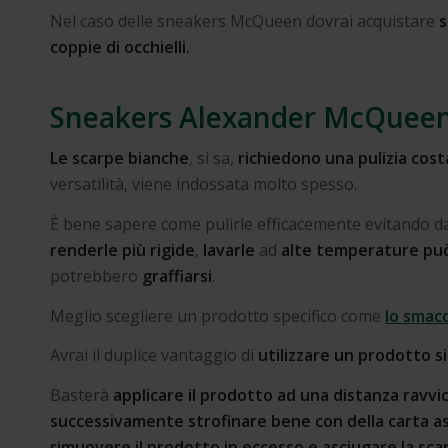
Nel caso delle sneakers McQueen dovrai acquistare
s
coppie di occhielli.
Sneakers Alexander McQueen
Le scarpe bianche
, si sa,
richiedono una pulizia cos
versatilità, viene indossata molto spesso.
È bene sapere come pulirle efficacemente evitando 
renderle più rigide
,
lavarle
ad
alte
temperature può
potrebbero
graffiarsi
.
Meglio scegliere un prodotto specifico come
lo smacc
Avrai il duplice vantaggio di
utilizzare un prodotto s
Basterà
applicare il prodotto ad una distanza ravvi
successivamente strofinare bene con della carta as
rimuovere il prodotto in eccesso e asciugare la sca