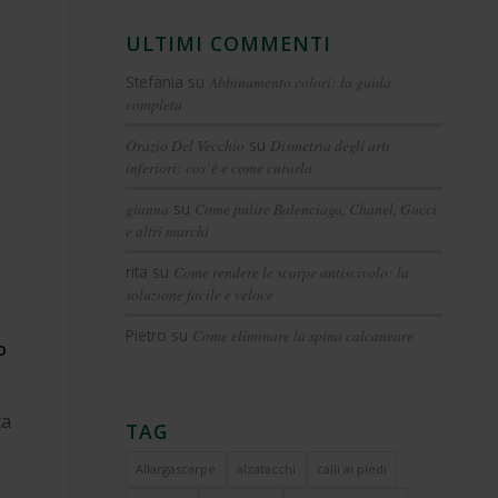
ULTIMI COMMENTI
Stefania
su
Abbinamento colori: la guida
completa
Orazio Del Vecchio
su
Dismetria degli arti
inferiori: cos’è e come curarla
gianna
su
Come pulire Balenciaga, Chanel, Gucci
e altri marchi
rita
su
Come rendere le scarpe antiscivolo: la
soluzione facile e veloce
Pietro
su
Come eliminare la spina calcaneare
o
ca
TAG
Allargascarpe
alzatacchi
calli ai piedi