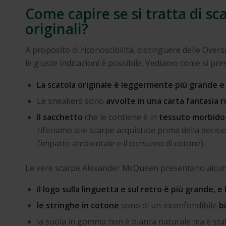
Come capire se si tratta di 
originali?
A proposito di riconoscibilità, distinguere delle Ove
le giuste indicazioni è possibile. Vediamo come si pre
La scatola originale è leggermente più grande e 
Le sneakers sono
avvolte in una carta fantasia r
Il sacchetto
che le contiene è in
tessuto morbido 
riferiamo alle scarpe acquistate prima della decisi
l’impatto ambientale e il consumo di cotone).
Le vere scarpe Alexander McQueen presentano alcune 
il logo sulla linguetta e sul retro è più grande, e
le stringhe in cotone
sono di un inconfondibile
b
la suola in gomma non è bianca naturale ma è stata 