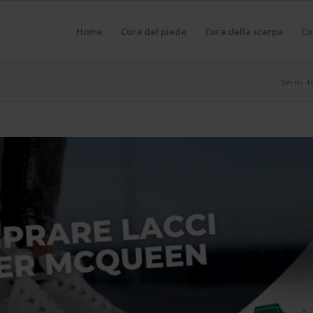
Home
Cura del piede
Cura della scarpa
Co
Sei in: