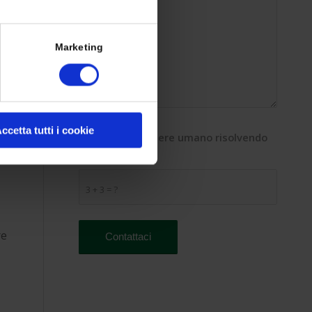
Marketing
ccetta tutti i cookie
Dimostra di essere umano risolvendo
l'equazione
*
3 + 3 = ?
re