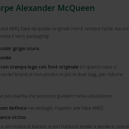
scarpe Alexander McQueen
rsized AMQ fake da quelle originali non è sempre facile ma co
senta il vero packaging:
color grigio scuro
.
uvida
.
con stampa logo con font originale
(in questo caso ci
one del brand di non produrre più le dust bag, per ridurre
peculiarità che possono guidarci nella valutazione:
 ben definito
nei dettagli, rispetto alle fake AMQ;
ianco ottico.
verniciata di bianco, e con l’utilizzo tende a perdere colore