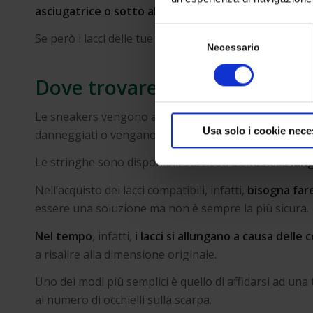
asciugatrice o sotto al sole diretto, poiché si indur
Selezione
Se però i lacci delle tue McQueen sono irrimediabilm
del
Necessario
consenso
Dove trovare i lacci per le 
Le sneakers vengono acquistate con un paio di lacci di
Usa solo i cookie nece
danneggiati o vengano smarriti, è possibile
trovare 
Le stringhe sono disponibili sul nostro sito nella
lun
Nell’acquisto dei lacci compatibili, infatti,
bisogna far
essere una soluzione ma non è sempre la più sicura.
Nel tempo
, infatti,
i lacci si allungano a causa delle 
a risalire alla dimensione originale.
Uno dei modi più semplici è quello di affidarsi ad una
al numero di occhielli sulla scarpa.