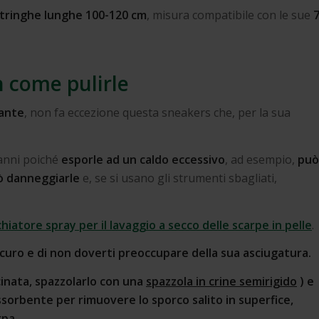
tringhe lunghe 100-120 cm
, misura compatibile con le sue
 come pulirle
tante
, non fa eccezione questa sneakers che, per la sua
danni poiché
esporle ad un caldo eccessivo
, ad esempio,
può
 danneggiarle
e, se si usano gli strumenti sbagliati,
hiatore spray per il lavaggio a secco delle scarpe in pelle
.
icuro e di non doverti preoccupare della sua asciugatura.
cinata, spazzolarlo con una
spazzola in crine semirigido
)
e
sorbente per rimuovere lo sporco salito in superfice,
rpa.