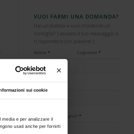
VUOI FARMI UNA DOMANDA?
Hai un dubbio e vuoi chiedermi un
consiglio? Lasciami il tuo messaggio e
ti risponderò con piacere! ;)
e
Nome
*
Cognome
*
E-Mail
*
Informazioni sui cookie
Di cosa hai bisogno?
*
l media e per analizzare il
engono usati anche per fornirti