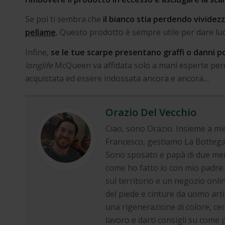
Se poi ti sembra che
il bianco stia perdendo vividez
pellame
.
Questo prodotto è sempre utile per dare luc
Infine,
se le tue scarpe presentano graffi o danni pot
longlife
McQueen va affidata solo a mani esperte per
acquistata ed essere indossata ancora e ancora…
Orazio Del Vecchio
Ciao, sono Orazio. Insieme a mio
Francesco, gestiamo La Bottega d
Sono sposato e papà di due mer
come ho fatto io con mio padre.
sul territorio e un negozio onlin
del piede e cinture da uomo arti
una rigenerazione di colore, cer
lavoro e darti consigli su come p