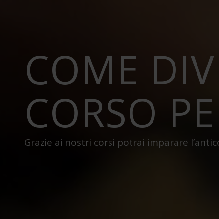
COME DIV
CORSO PE
Grazie ai nostri corsi potrai imparare l’antic