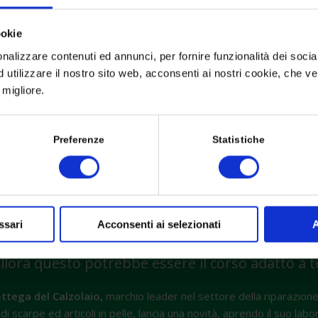
ookie
nalizzare contenuti ed annunci, per fornire funzionalità dei socia
d utilizzare il nostro sito web, acconsenti ai nostri cookie, che v
migliore.
Preferenze
Statistiche
ssari
Acconsenti ai selezionati
A
Cerchi lavoro?
o oppure ampliare le tue conoscenze nel settore
llora questo potrebbe essere il corso adatto a t
ttega del Calzolaio,
marchio leader nel settore della riparazione
di scarpe ed articoli in pelle, lancia una novità, aprendo il suo labo