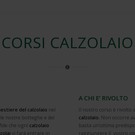
CORSI CALZOLAIO
A CHI E’ RIVOLTO
estiere del calzolaio
nel
Il nostro corso è rivolto
lle nostre botteghe e dei
calzolaio.
Non occorre av
sfide che ogni
calzolaio
basta un’ottima predispos
lzolai
vi farà entrare in
raggiungere il vostro obie