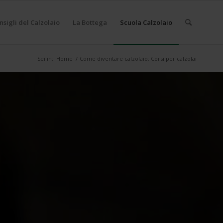
nsigli del Calzolaio
La Bottega
Scuola Calzolaio
Sei in:
Home
/
Come diventare calzolaio: Corsi per calzolai