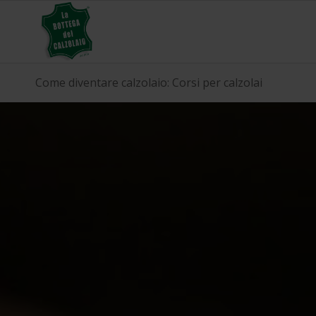
Come diventare calzolaio: Corsi per calzolai