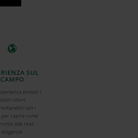
ERIENZA SUL
CAMPO
sperienza presso i
nostri store
rontandoti con i
i per capire come
fronte alle reali
esigenze.