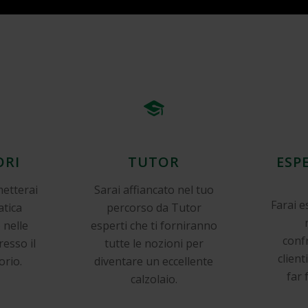
ORI
TUTOR
ESP
metterai
Sarai affiancato nel tuo
Farai e
atica
percorso da Tutor
 nelle
esperti che ti forniranno
conf
resso il
tutte le nozioni per
client
orio.
diventare un eccellente
far 
calzolaio.