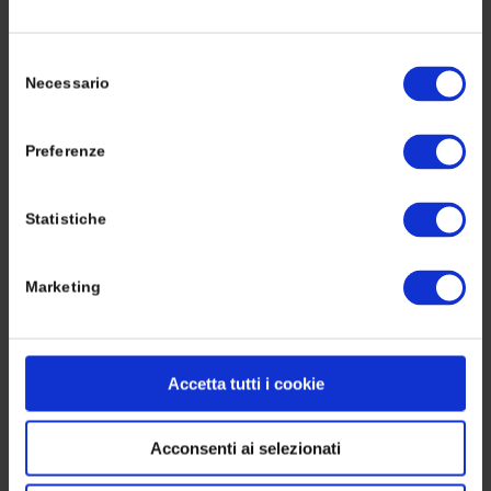
trattare i tuoi piedi. Se hai
bisogno di me, lasciami un
Selezione
messaggio o commenta
Necessario
del
gli articoli, sarò felice di
consenso
risponderti! 😉
Preferenze
Altri articoli
-
Acquista i
prodotti su La Bottega del
Calzolaio
Statistiche
Seguici su:
Marketing
Tags:
cinture uomo
,
prodotti in pelle
Accetta tutti i cookie
Condividi questo articolo
Acconsenti ai selezionati