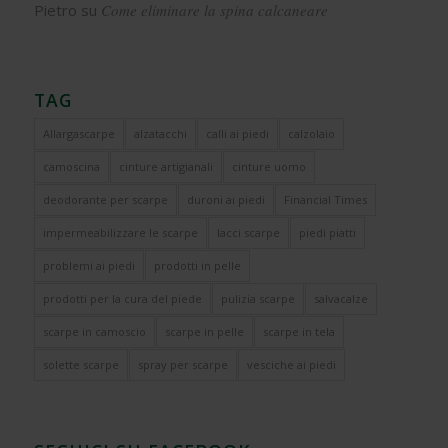
Pietro
su
Come eliminare la spina calcaneare
TAG
Allargascarpe
alzatacchi
calli ai piedi
calzolaio
camoscina
cinture artigianali
cinture uomo
deodorante per scarpe
duroni ai piedi
Financial Times
impermeabilizzare le scarpe
lacci scarpe
piedi piatti
problemi ai piedi
prodotti in pelle
prodotti per la cura del piede
pulizia scarpe
salvacalze
scarpe in camoscio
scarpe in pelle
scarpe in tela
solette scarpe
spray per scarpe
vesciche ai piedi