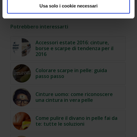
Usa solo i cookie necessari
Potrebbero interessarti
Accessori estate 2016: cinture,
borse e scarpe di tendenza per il
2016
Colorare scarpe in pelle: guida
passo passo
Cinture uomo: come riconoscere
una cintura in vera pelle
Come pulire il divano in pelle fai da
te: tutte le soluzioni