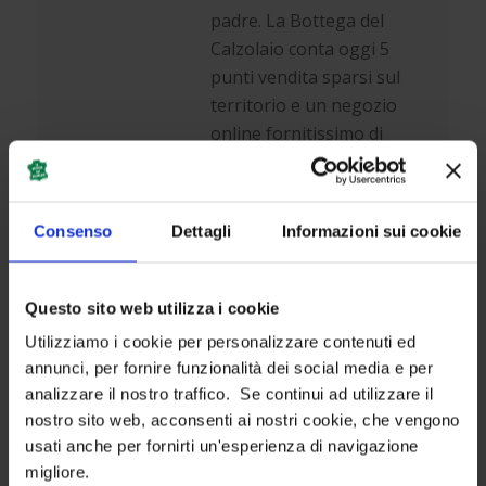
padre. La Bottega del
Calzolaio conta oggi 5
punti vendita sparsi sul
territorio e un negozio
online fornitissimo di
prodotti per la cura della
scarpa, la cura del piede e
cinture da uomo
Consenso
Dettagli
Informazioni sui cookie
artigianali, di nostra
produzione. Tra un
lavaggio a secco e una
Questo sito web utilizza i cookie
rigenerazione di colore,
Utilizziamo i cookie per personalizzare contenuti ed
cerco sempre di ritagliarmi
annunci, per fornire funzionalità dei social media e per
il tempo per scrivere del
analizzare il nostro traffico. Se continui ad utilizzare il
mio lavoro e darti consigli
nostro sito web, acconsenti ai nostri cookie, che vengono
su come prenderti cura
usati anche per fornirti un'esperienza di navigazione
delle tue scarpe e come
migliore.