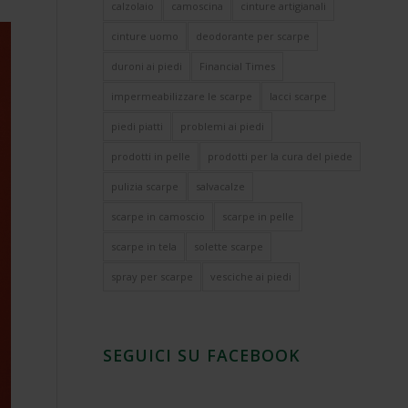
calzolaio
camoscina
cinture artigianali
cinture uomo
deodorante per scarpe
duroni ai piedi
Financial Times
impermeabilizzare le scarpe
lacci scarpe
piedi piatti
problemi ai piedi
prodotti in pelle
prodotti per la cura del piede
pulizia scarpe
salvacalze
scarpe in camoscio
scarpe in pelle
scarpe in tela
solette scarpe
spray per scarpe
vesciche ai piedi
SEGUICI SU FACEBOOK