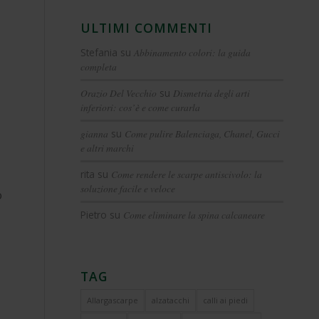
ULTIMI COMMENTI
Stefania
su
Abbinamento colori: la guida
completa
Orazio Del Vecchio
su
Dismetria degli arti
inferiori: cos’è e come curarla
gianna
su
Come pulire Balenciaga, Chanel, Gucci
e altri marchi
rita
su
Come rendere le scarpe antiscivolo: la
soluzione facile e veloce
o
Pietro
su
Come eliminare la spina calcaneare
TAG
Allargascarpe
alzatacchi
calli ai piedi