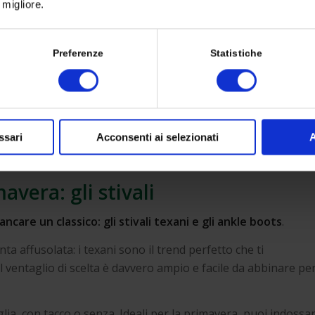
migliore.
Preferenze
Statistiche
ssari
Acconsenti ai selezionati
A
avera: gli stivali
are un classico: gli stivali texani e gli ankle boots
.
nta affusolata: i texani sono il trend perfetto che ti
il ventaglio di scelta è davvero ampio e facile da abbinare pe
aviglia, con tacco o senza. Ideali per la primavera, puoi indossar