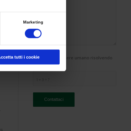
Marketing
ccetta tutti i cookie
Dimostra di essere umano risolvendo
l'equazione
*
1 + 3 = ?
r
li