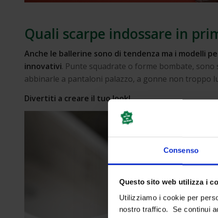
Quali scarpe indossare in prim
Anche le ballerine sono di tendenza ma i modelli p
innovativi
. Punte squadrate o forme bombate, sono su
abbinarle a pantaloni palazzo, a gonne non troppo l
Divertiti a creare il tuo look!
Consenso
Questo sito web utilizza i c
Utilizziamo i cookie per perso
nostro traffico. Se continui a