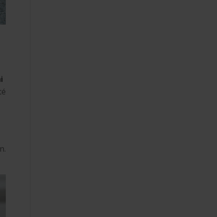
i
té
n.