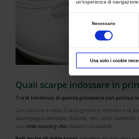
un'esperienza di navigazione 
Selezione
del
Necessario
consenso
Usa solo i cookie nece
Quali scarpe indossare in prim
Tra le tendenze di questa primavera non poteva manc
Con cuciture a vista, il tacco grosso e inclinato e la pu
accompagna all’estate. Bianchi, neri, color cammello: 
uno
stile country chic
davvero invidiabile.
Belli anche gli ankle boots
: stivaletti alti fino alla c