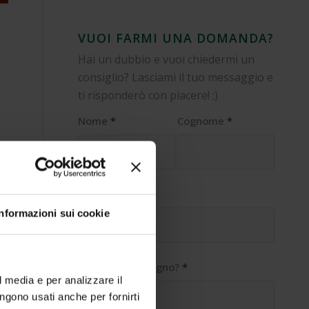
VUOI FARMI UNA DOMANDA?
Hai un dubbio e vuoi chiedermi un
consiglio? Lasciami il tuo messaggio e
ti risponderò con piacere! ;)
Nome
*
Cognome
*
E-Mail
*
Informazioni sui cookie
Di cosa hai bisogno?
*
l media e per analizzare il
engono usati anche per fornirti