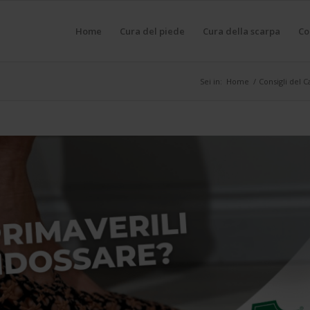
Home
Cura del piede
Cura della scarpa
Co
Sei in:
Home
/
Consigli del C