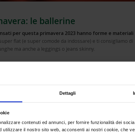
avera: le ballerine
ensati per questa primavera 2023 hanno forme e materiali
per flat (e super comode da indossare) e ti consigliamo di
unghe ma anche a leggings o jeans skinny.
Dettagli
ookie
nalizzare contenuti ed annunci, per fornire funzionalità dei socia
d utilizzare il nostro sito web, acconsenti ai nostri cookie, che v