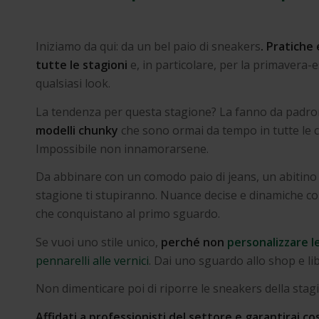
Iniziamo da qui: da un bel paio di sneakers
. Pratiche
tutte le stagioni
e, in particolare, per la primavera-e
qualsiasi look.
La tendenza per questa stagione? La fanno da padrone
modelli chunky
che sono ormai da tempo in tutte le c
Impossibile non innamorarsene.
Da abbinare con un comodo paio di jeans, un abitino o
stagione ti stupiranno. Nuance decise e dinamiche com
che conquistano al primo sguardo.
Se vuoi uno stile unico,
perché non
personalizzare l
pennarelli alle vernici
. Dai uno sguardo allo shop e lib
Non dimenticare poi di riporre le sneakers della sta
Affidati a professionisti del settore e garantirai co