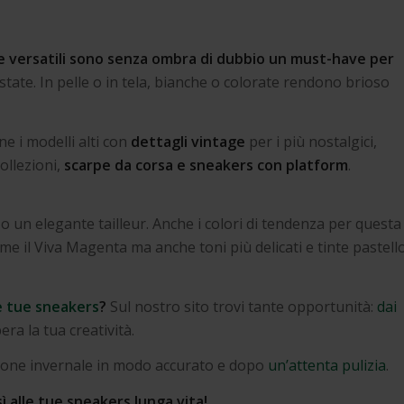
 e versatili sono senza ombra di dubbio un must-have per
state. In pelle o in tela, bianche o colorate rendono brioso
 i modelli alti con
dettagli vintage
per i più nostalgici,
ollezioni,
scarpe da corsa e sneakers con platform
.
 un elegante tailleur. Anche i colori di tendenza per questa
e il Viva Magenta ma anche toni più delicati e tinte pastell
e tue sneakers
?
Sul nostro sito trovi tante opportunità:
dai
era la tua creatività.
gione invernale in modo accurato e dopo
un’attenta pulizia
.
sì alle tue sneakers lunga vita!